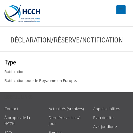
#transl
DÉCLARATION/RÉSERVE/NOTIFICATION
Type
Ratification
Ratification pour le Royaume en Europe.
USEFUL LINKS
Contact
Actualités (Archives)
Appels d'offres
À propos de la
Dernières mises à
Plan du site
HCCH
jour
Avis juridique
FAQ
Emplois