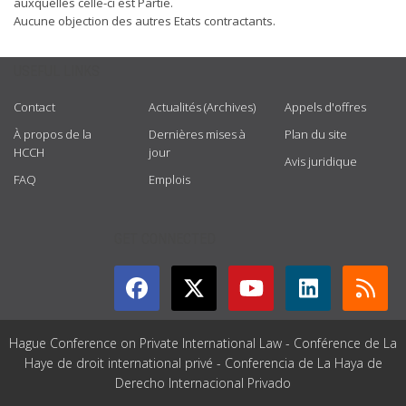
auxquelles celle-ci est Partie.
Aucune objection des autres Etats contractants.
USEFUL LINKS
Contact
Actualités (Archives)
Appels d'offres
À propos de la
Dernières mises à
Plan du site
HCCH
jour
Avis juridique
FAQ
Emplois
GET CONNECTED
Hague Conference on Private International Law - Conférence de La
Haye de droit international privé - Conferencia de La Haya de
Derecho Internacional Privado