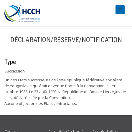
#transl
DÉCLARATION/RÉSERVE/NOTIFICATION
Type
Succession
Un des Etats successeurs de l'ex-République fédérative socialiste
de Yougoslavie qui était devenue Partie à la Convention le 1er
octobre 1988. Le 23 août 1993, la République de Bosnie-Herzégovine
s'est déclarée liée par la Convention.
Aucune objection des Etats contractants.
USEFUL LINKS
Contact
Actualités (Archives)
Appels d'offres