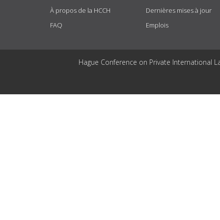
À propos de la HCCH
Dernières mises à jour
FAQ
Emplois
Hague Conference on Private International L