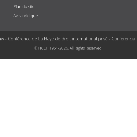
Plan du site
Avis juridique
aw - Conférence de La Haye de droit international privé - Conferencia
© HCCH 1951-2026. All Rights Reserved.