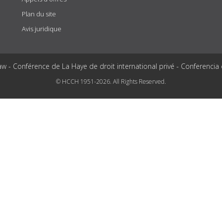
Plan du site
Avis juridique
aw - Conférence de La Haye de droit international privé - Conferencia
© HCCH 1951-2026. All Rights Reserved.