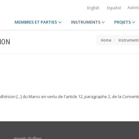
Autre
English
Español
MEMBRES ET PARTIES
INSTRUMENTS
PROJETS
ION
Home
Instrument
dhésion [...] du Maroc en vertu de l'article 12, paragraphe 2, de la Convent
Appels d'offres