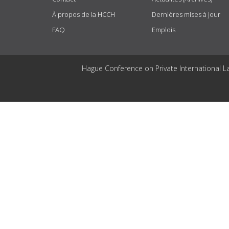
À propos de la HCCH
Dernières mises à jour
FAQ
Emplois
Hague Conference on Private International L