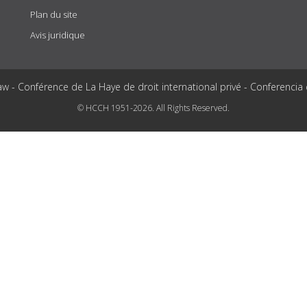
Plan du site
Avis juridique
aw - Conférence de La Haye de droit international privé - Conferencia
© HCCH 1951-2026. All Rights Reserved.