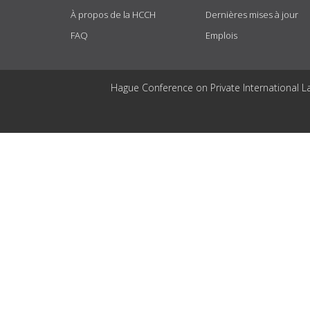
À propos de la HCCH
Dernières mises à jour
FAQ
Emplois
Hague Conference on Private International L