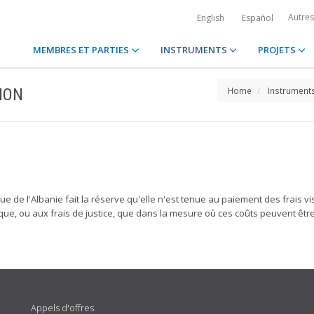
Autre
English
Español
MEMBRES ET PARTIES
INSTRUMENTS
PROJETS
ION
Home
Instrument
ue de l'Albanie fait la réserve qu'elle n'est tenue au paiement des frais v
idique, ou aux frais de justice, que dans la mesure où ces coûts peuvent êt
Appels d'offres