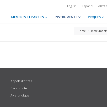
Autre
English
Español
MEMBRES ET PARTIES
INSTRUMENTS
PROJETS
Home
Instrument
Appels d'offres
Plan du site
Avis juridique