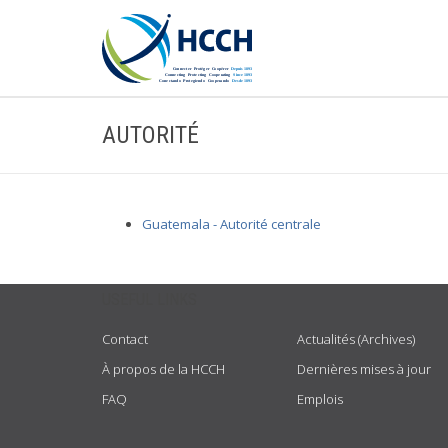
AUTORITÉ
Guatemala - Autorité centrale
USEFUL LINKS
Contact
Actualités (Archives)
À propos de la HCCH
Dernières mises à jour
FAQ
Emplois