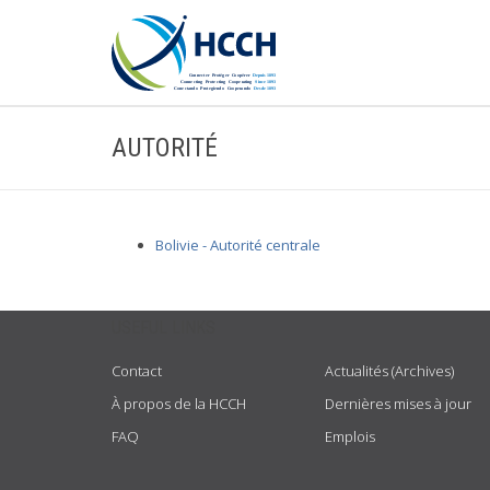
AUTORITÉ
Bolivie - Autorité centrale
USEFUL LINKS
Contact
Actualités (Archives)
À propos de la HCCH
Dernières mises à jour
FAQ
Emplois