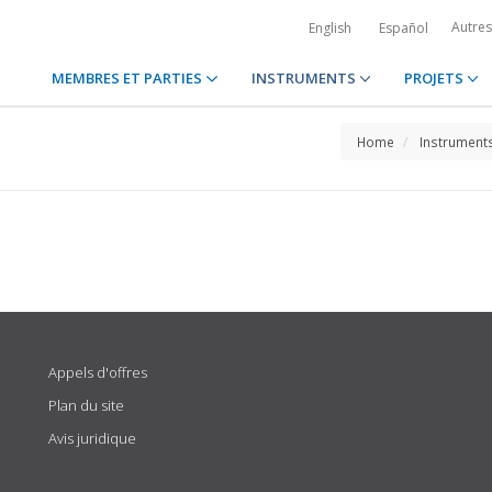
Autre
English
Español
MEMBRES ET PARTIES
INSTRUMENTS
PROJETS
Home
Instrument
Appels d'offres
Plan du site
Avis juridique