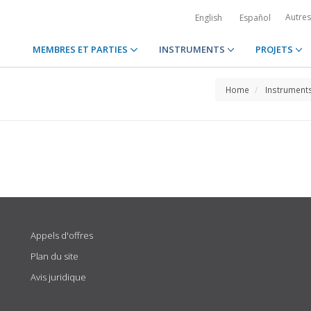
Autre
English
Español
MEMBRES ET PARTIES
INSTRUMENTS
PROJETS
Home
Instrument
Appels d'offres
Plan du site
Avis juridique