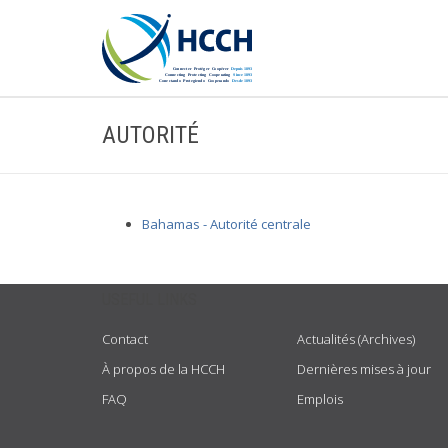
AUTORITÉ
Bahamas - Autorité centrale
USEFUL LINKS
Contact
Actualités (Archives)
À propos de la HCCH
Dernières mises à jour
FAQ
Emplois