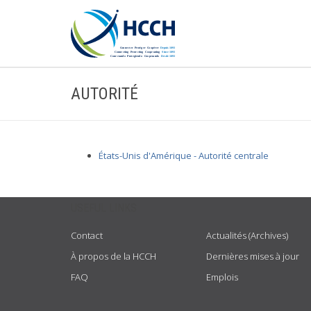
AUTORITÉ
États-Unis d'Amérique - Autorité centrale
USEFUL LINKS
Contact
Actualités (Archives)
À propos de la HCCH
Dernières mises à jour
FAQ
Emplois