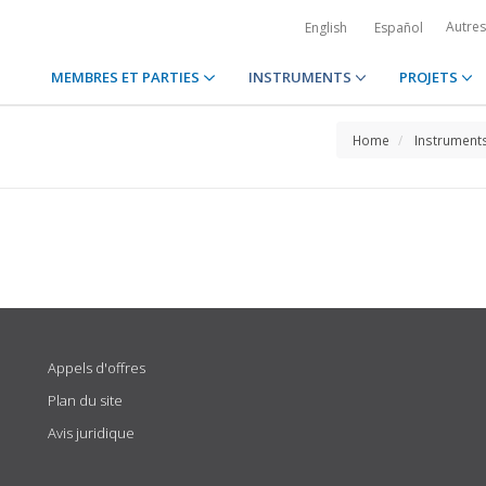
Autre
English
Español
MEMBRES ET PARTIES
INSTRUMENTS
PROJETS
Home
Instrument
Appels d'offres
Plan du site
Avis juridique