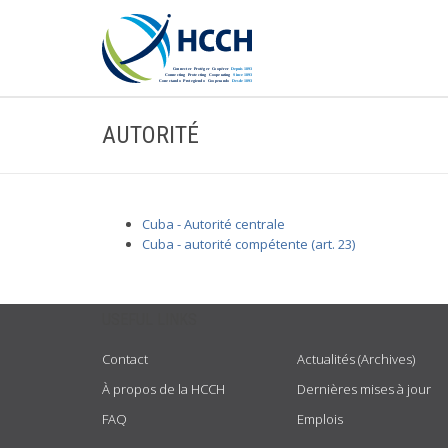
AUTORITÉ
Cuba - Autorité centrale
Cuba - autorité compétente (art. 23)
USEFUL LINKS
Contact
Actualités (Archives)
À propos de la HCCH
Dernières mises à jour
FAQ
Emplois