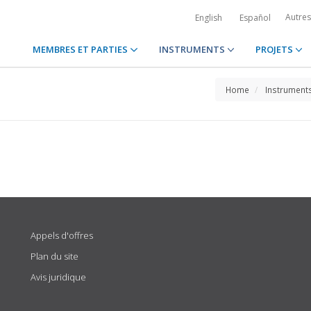
Autre
English
Español
MEMBRES ET PARTIES
INSTRUMENTS
PROJETS
Home
Instrument
Appels d'offres
Plan du site
Avis juridique