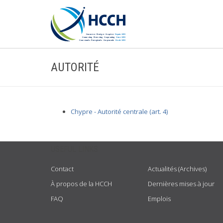
AUTORITÉ
Chypre - Autorité centrale (art. 4)
USEFUL LINKS
Contact
Actualités (Archives)
À propos de la HCCH
Dernières mises à jour
FAQ
Emplois