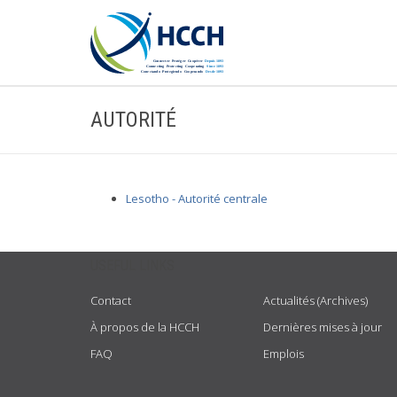
AUTORITÉ
Lesotho - Autorité centrale
USEFUL LINKS
Contact
Actualités (Archives)
À propos de la HCCH
Dernières mises à jour
FAQ
Emplois