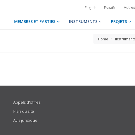
Autre
English
Español
MEMBRES ET PARTIES
INSTRUMENTS
PROJETS
Home
Instrument
Appels d'offres
Plan du site
Avis juridique