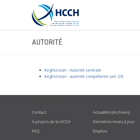
AUTORITÉ
Kirghizistan - Autorité centrale
Kirghizistan - autorité compétente (art. 23)
USEFUL LINKS
Contact
Actualités (Archives)
À propos de la HCCH
Dernières mises à jour
FAQ
Emplois