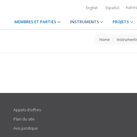
Autre
English
Español
MEMBRES ET PARTIES
INSTRUMENTS
PROJETS
Home
Instrument
Appels d'offres
Plan du site
Avis juridique