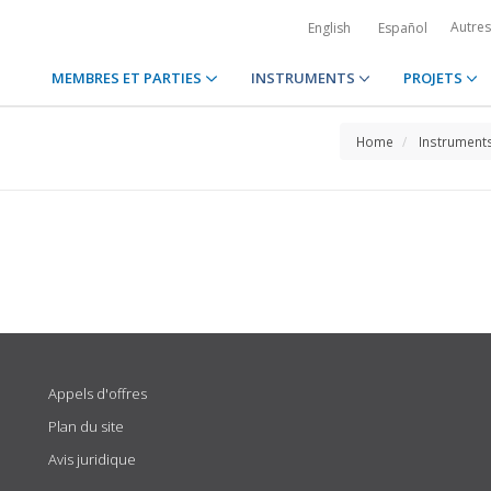
Autre
English
Español
MEMBRES ET PARTIES
INSTRUMENTS
PROJETS
Home
Instrument
Appels d'offres
Plan du site
Avis juridique