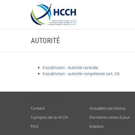
AUTORITÉ
Kazakhstan - Autorité centrale
Kazakhstan - autorité compétente (art. 23)
USEFUL LINKS
Contact
Actualités (Archives)
À propos de la HCCH
Dernières mises à jour
FAQ
Emplois