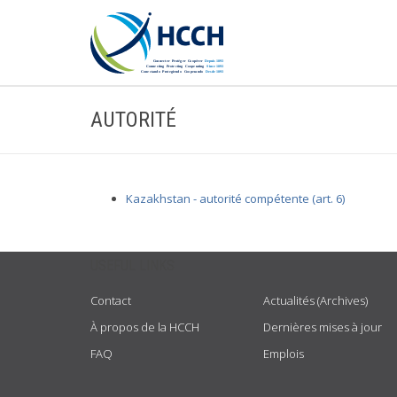
AUTORITÉ
Kazakhstan - autorité compétente (art. 6)
USEFUL LINKS
Contact
Actualités (Archives)
À propos de la HCCH
Dernières mises à jour
FAQ
Emplois