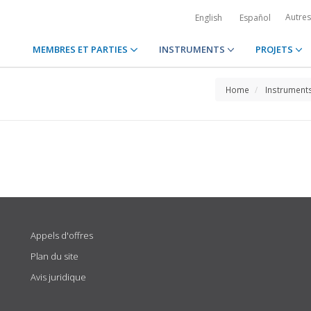
Autre
English
Español
MEMBRES ET PARTIES
INSTRUMENTS
PROJETS
Home
Instrument
Appels d'offres
Plan du site
Avis juridique