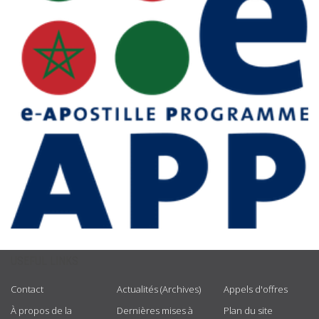
USEFUL LINKS
Contact
Actualités (Archives)
Appels d'offres
À propos de la
Dernières mises à
Plan du site