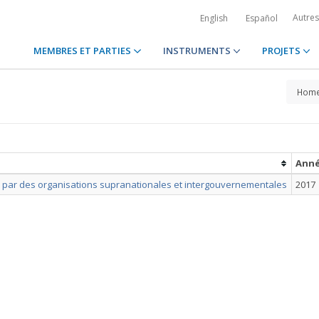
Autre
English
Español
MEMBRES ET PARTIES
INSTRUMENTS
PROJETS
Hom
Ann
lis par des organisations supranationales et intergouvernementales
2017