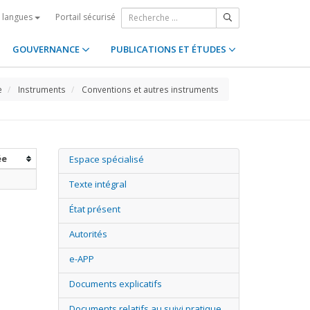
Portail sécurisé
s langues
GOUVERNANCE
PUBLICATIONS ET ÉTUDES
e
Instruments
Conventions et autres instruments
ée
Espace spécialisé
Texte intégral
État présent
Autorités
e-APP
Documents explicatifs
Documents relatifs au suivi pratique