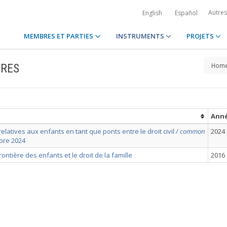
Autre
English
Español
MEMBRES ET PARTIES
INSTRUMENTS
PROJETS
TRES
Hom
Ann
atives aux enfants en tant que ponts entre le droit civil /
common
2024
mbre 2024
ntière des enfants et le droit de la famille
2016