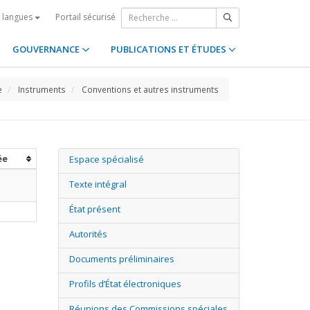
Portail sécurisé
s langues
GOUVERNANCE
PUBLICATIONS ET ÉTUDES
e
Instruments
Conventions et autres instruments
ée
Espace spécialisé
Texte intégral
État présent
Autorités
Documents préliminaires
Profils d’État électroniques
Réunions des Commissions spéciales