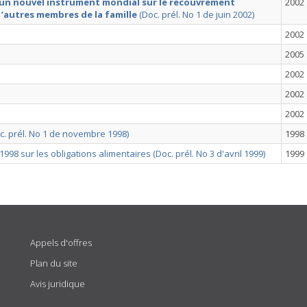
un nouvel instrument mondial sur le recouvrement
2002
 ’autres membres de la famille
(Doc. prél. No 1 de juin 2002)
2002
2005
2002
2002
2002
c. prél. No 1 de novembre 1998)
1998
8 sur les obligations alimentaires (Doc. prél. No 3 d'avril 1999)
1999
Appels d'offres
Plan du site
Avis juridique