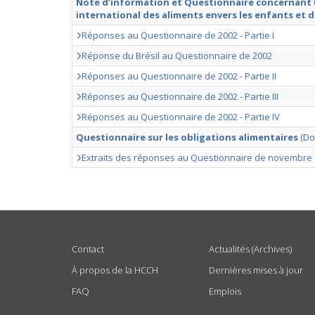
Note d’information et Questionnaire concernant 
international des aliments envers les enfants et d
Réponses au Questionnaire de 2002 - Partie I
Réponse du Brésil au Questionnaire de 2002
Réponses au Questionnaire de 2002 - Partie II
Réponses au Questionnaire de 2002 - Partie III
Réponses au Questionnaire de 2002 - Partie IV
Questionnaire sur les obligations alimentaires
(Do
Extraits des réponses au Questionnaire de novembre 199
USEFUL LINKS
Contact
Actualités (Archives)
À propos de la HCCH
Dernières mises à jour
FAQ
Emplois