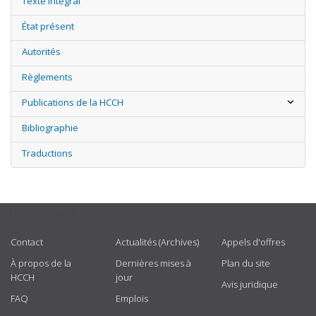
Texte intégral
État présent
Autorités
Règlements
Publications de la HCCH
Bibliographie
Traductions
USEFUL LINKS
Contact
Actualités (Archives)
Appels d'offres
À propos de la
Dernières mises à
Plan du site
HCCH
jour
Avis juridique
FAQ
Emplois