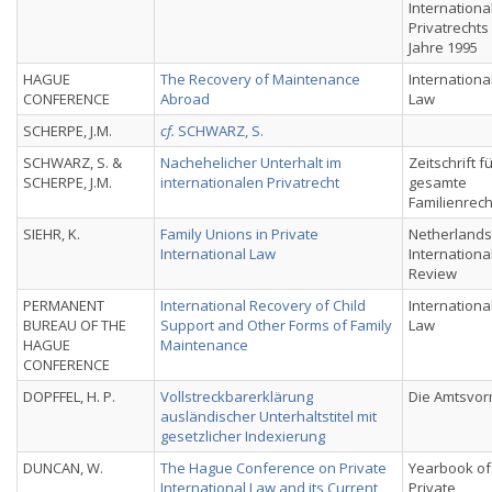
Internationa
Privatrechts
Jahre 1995
HAGUE
The Recovery of Maintenance
Internationa
CONFERENCE
Abroad
Law
SCHERPE, J.M.
cf.
SCHWARZ, S.
SCHWARZ, S. &
Nachehelicher Unterhalt im
Zeitschrift f
SCHERPE, J.M.
internationalen Privatrecht
gesamte
Familienrech
SIEHR, K.
Family Unions in Private
Netherlands
International Law
Internationa
Review
PERMANENT
International Recovery of Child
Internationa
BUREAU OF THE
Support and Other Forms of Family
Law
HAGUE
Maintenance
CONFERENCE
DOPFFEL, H. P.
Vollstreckbarerklärung
Die Amtsvo
ausländischer Unterhaltstitel mit
gesetzlicher Indexierung
DUNCAN, W.
The Hague Conference on Private
Yearbook of
International Law and its Current
Private