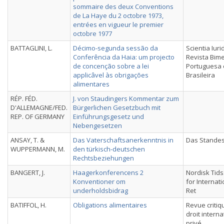
sommaire des deux Conventions
de La Haye du 2 octobre 1973,
entrées en vigueur le premier
octobre 1977
BATTAGLINI, L.
Décimo-segunda sessão da
Scientia Iuri
Conferência da Haia: um projecto
Revista Bime
de concenção sobre a lei
Portuguesa 
applicâvel às obrigações
Brasileira
alimentares
RÉP. FÉD.
J. von Staudingers Kommentar zum
D'ALLEMAGNE/FED.
Bürgerlichen Gesetzbuch mit
REP. OF GERMANY
Einführungsgesetz und
Nebengesetzen
ANSAY, T. &
Das Vaterschaftsanerkenntnis in
Das Stande
WUPPERMANN, M.
den türkisch-deutschen
Rechtsbeziehungen
BANGERT, J.
Haagerkonferencens 2
Nordisk Tids
Konventioner om
for Internati
underholdsbidrag
Ret
BATIFFOL, H.
Obligations alimentaires
Revue critiq
droit interna
privé