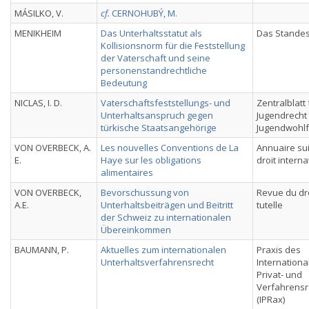
MÁSILKO, V.
cf.
CERNOHUBÝ, M.
MENIKHEIM
Das Unterhaltsstatut als
Das Stande
Kollisionsnorm für die Feststellung
der Vaterschaft und seine
personenstandrechtliche
Bedeutung
NICLAS, I. D.
Vaterschaftsfeststellungs- und
Zentralblatt 
Unterhaltsanspruch gegen
Jugendrecht
türkische Staatsangehörige
Jugendwohlf
VON OVERBECK, A.
Les nouvelles Conventions de La
Annuaire su
E.
Haye sur les obligations
droit interna
alimentaires
VON OVERBECK,
Bevorschussung von
Revue du dr
A.E.
Unterhaltsbeiträgen und Beitritt
tutelle
der Schweiz zu internationalen
Übereinkommen
BAUMANN, P.
Aktuelles zum internationalen
Praxis des
Unterhaltsverfahrensrecht
Internationa
Privat- und
Verfahrensr
(IPRax)