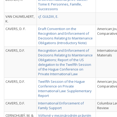
Tome II: Personnes, Famille,
Successions
VAN CAUWELAERT,
cf.
GULDIX, E.
K.
CAVERS, D. F.
Draft Convention on the
American Jou
Recognition and Enforcement of
Comparativ
Decisions Relating to Maintenance
Obligations (Introductory Note)
CAVERS, D.F.
Recognition and Enforcement of
Internationa
Decisions Relating to Maintenance
Materials
Obligations; Report of the US
delegation to the Twelfth Session
of the Hague Conference on
Private International Law
CAVERS, D.F.
Twelfth Session of the Hague
American Jou
Conference on Private
Comparativ
International Law: Supplementary
Report
CAVERS, D.F.
International Enforcement of
Columbia L
Family Support
Review
CERNOHUBÝ, M. &
Výñivné v mezinárodním právním