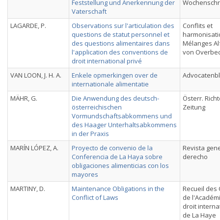
Feststellung und Anerkennung der
Wochenschri
Vaterschaft
LAGARDE, P.
Observations sur l'articulation des
Conflits et
questions de statut personnel et
harmonisati
des questions alimentaires dans
Mélanges Alf
l'application des conventions de
von Overbe
droit international privé
VAN LOON, J. H. A.
Enkele opmerkingen over de
Advocatenb
internationale alimentatie
MÄHR, G.
Die Anwendung des deutsch-
Österr. Richt
österreichischen
Zeitung
Vormundschaftsabkommens und
des Haager Unterhaltsabkommens
in der Praxis
MARÍN LÓPEZ, A.
Proyecto de convenio de la
Revista gene
Conferencia de La Haya sobre
derecho
obligaciones alimenticias con los
mayores
MARTINY, D.
Maintenance Obligations in the
Recueil des
Conflict of Laws
de l'Académ
droit interna
de La Haye