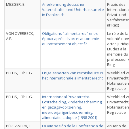
MEZGER, E.
Anerkennung deutscher
Praxis des
Vaterschafts- und Unterhaltsurteile
Internationa
in Frankreich
Privat- und
Verfahrensr
(IPRax)
VON OVERBECK,
Obligations "alimentaires" entre
Le rôle de la
A.E.
époux après divorce: autonomie
volonté dans
ou rattachement objectif?
actes juridi
Etudes à la
mémoire du
professeur 
Rieg
PELLIS, L.Th.L.G.
Enige aspecten van rechtskeuze in
Weekblad v
het internationale alimentatierecht
Privaatrecht
Notariaat en
Registratie
PELLIS, L.Th.L.G.
Internationaal Privaatrecht.
Weekblad v
Echtscheiding, kinderbescherming
Privaatrecht
en gezagsvoorziening,
Notariaat en
meerderjarigenbescherming,
Registratie
alimentatie, adoptie (1998-2001)
PÉREZ-VERA, E.
La XIIe sesión de la Conferencia de
Anuario de