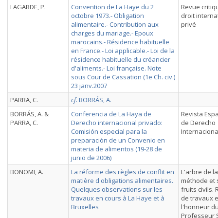
LAGARDE, P.
Convention de La Haye du 2
Revue critiq
octobre 1973.- Obligation
droit interna
alimentaire.- Contribution aux
privé
charges du mariage.- Epoux
marocains.- Résidence habituelle
en France.- Loi applicable.- Loi de la
résidence habituelle du créancier
d'aliments.- Loi française. Note
sous Cour de Cassation (1e Ch. civ.)
23 janv.2007
PARRA, C.
cf.
BORRÁS, A.
BORRÁS, A. &
Conferencia de La Haya de
Revista Esp
PARRA, C.
Derecho internacional privado:
de Derecho
Comisión especial para la
Internaciona
preparación de un Convenio en
materia de alimentos (19-28 de
junio de 2006)
BONOMI, A.
La réforme des règles de conflit en
L'arbre de la
matière d'obligations alimentaires.
méthode et 
Quelques observations sur les
fruits civils.
travaux en cours à La Haye et à
de travaux 
Bruxelles
l'honneur d
Professeur 