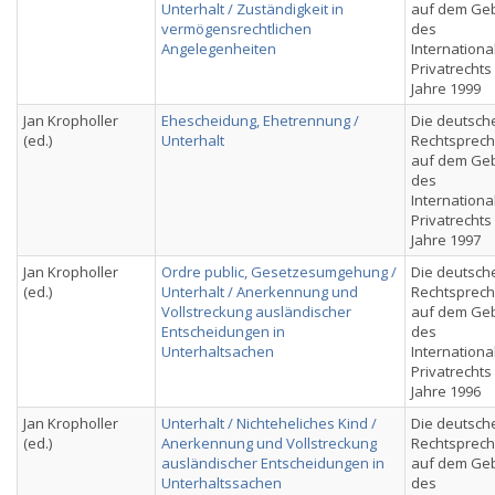
Unterhalt / Zuständigkeit in
auf dem Geb
vermögensrechtlichen
des
Angelegenheiten
Internationa
Privatrechts
Jahre 1999
Jan Kropholler
Ehescheidung, Ehetrennung /
Die deutsch
(ed.)
Unterhalt
Rechtsprec
auf dem Geb
des
Internationa
Privatrechts
Jahre 1997
Jan Kropholler
Ordre public, Gesetzesumgehung /
Die deutsch
(ed.)
Unterhalt / Anerkennung und
Rechtsprec
Vollstreckung ausländischer
auf dem Geb
Entscheidungen in
des
Unterhaltsachen
Internationa
Privatrechts
Jahre 1996
Jan Kropholler
Unterhalt / Nichteheliches Kind /
Die deutsch
(ed.)
Anerkennung und Vollstreckung
Rechtsprec
ausländischer Entscheidungen in
auf dem Geb
Unterhaltssachen
des