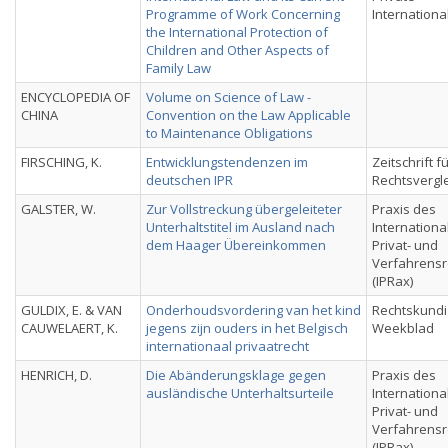
Programme of Work Concerning
Internationa
the International Protection of
Children and Other Aspects of
Family Law
ENCYCLOPEDIA OF
Volume on Science of Law -
CHINA
Convention on the Law Applicable
to Maintenance Obligations
FIRSCHING, K.
Entwicklungstendenzen im
Zeitschrift f
deutschen IPR
Rechtsvergl
GALSTER, W.
Zur Vollstreckung übergeleiteter
Praxis des
Unterhaltstitel im Ausland nach
Internationa
dem Haager Übereinkommen
Privat- und
Verfahrensr
(IPRax)
GULDIX, E. & VAN
Onderhoudsvordering van het kind
Rechtskundi
CAUWELAERT, K.
jegens zijn ouders in het Belgisch
Weekblad
internationaal privaatrecht
HENRICH, D.
Die Abänderungsklage gegen
Praxis des
ausländische Unterhaltsurteile
Internationa
Privat- und
Verfahrensr
(IPRax)