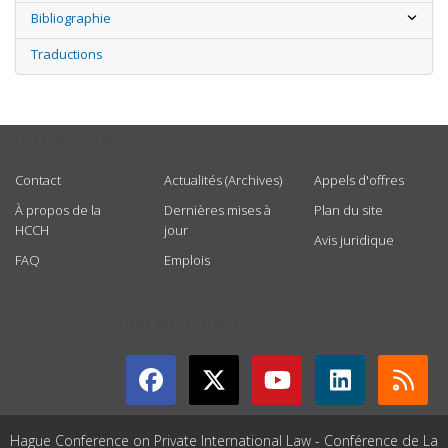
Bibliographie
Traductions
USEFUL LINKS
Contact
Actualités (Archives)
Appels d'offres
À propos de la
Dernières mises à
Plan du site
HCCH
jour
Avis juridique
FAQ
Emplois
GET CONNECTED
Hague Conference on Private International Law - Conférence de La