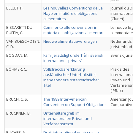
BELLET, P.
Les nouvelles Conventions de La
Journal du D
Haye en matière d'obligations
internationa
alimentaires
(Clunet)
BISCARETTI DU
Commento alle convenzioni in
Le nuove legg
RUFFIA, C.
materia di obbligazioni alimentari
commentate
VAN BOESCHOTEN,
Nieuwe alimentatieverdragen
Nederlands
C. D.
Juristenblad
BOGDAN, M.
Familjerättsligt underhåll i svensk
Svensk Juris
internationell privaträtt
BÖHMER, C.
Vollstreckbarerklärung
Praxis des
ausländischer Unterhaltstitel,
Internationa
insbesondere österreichischer
Privat- und
Titel
Verfahrensr
(IPRax)
BRUCH, C. S.
The 1989 Inter-American
American Jou
Convention on Support Obligations
Comparativ
BRÜCKNER, B.
Unterhaltsregreß im
internationalen Privat- und
Verfahrensrecht
BUCHER, A.
Droit international privé suisse.