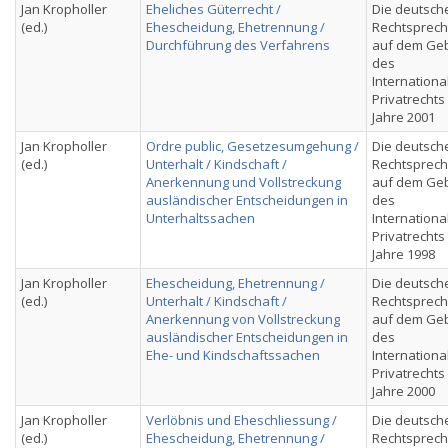
Jan Kropholler
Eheliches Güterrecht /
Die deutsch
(ed.)
Ehescheidung, Ehetrennung /
Rechtsprec
Durchführung des Verfahrens
auf dem Geb
des
Internationa
Privatrechts
Jahre 2001
Jan Kropholler
Ordre public, Gesetzesumgehung /
Die deutsch
(ed.)
Unterhalt / Kindschaft /
Rechtsprec
Anerkennung und Vollstreckung
auf dem Geb
ausländischer Entscheidungen in
des
Unterhaltssachen
Internationa
Privatrechts
Jahre 1998
Jan Kropholler
Ehescheidung, Ehetrennung /
Die deutsch
(ed.)
Unterhalt / Kindschaft /
Rechtsprec
Anerkennung von Vollstreckung
auf dem Geb
ausländischer Entscheidungen in
des
Ehe- und Kindschaftssachen
Internationa
Privatrechts
Jahre 2000
Jan Kropholler
Verlöbnis und Eheschliessung /
Die deutsch
(ed.)
Ehescheidung, Ehetrennung /
Rechtsprec