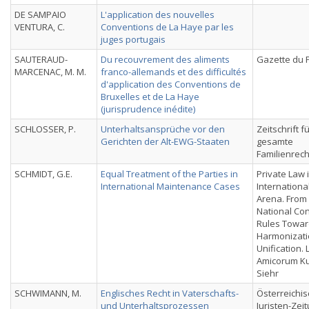
DE SAMPAIO
L'application des nouvelles
VENTURA, C.
Conventions de La Haye par les
juges portugais
SAUTERAUD-
Du recouvrement des aliments
Gazette du 
MARCENAC, M. M.
franco-allemands et des difficultés
d'application des Conventions de
Bruxelles et de La Haye
(jurisprudence inédite)
SCHLOSSER, P.
Unterhaltsansprüche vor den
Zeitschrift f
Gerichten der Alt-EWG-Staaten
gesamte
Familienrech
SCHMIDT, G.E.
Equal Treatment of the Parties in
Private Law 
International Maintenance Cases
Internationa
Arena. From
National Conf
Rules Towa
Harmonizati
Unification. 
Amicorum Ku
Siehr
SCHWIMANN, M.
Englisches Recht in Vaterschafts-
Österreichi
und Unterhaltsprozessen
Juristen-Zei