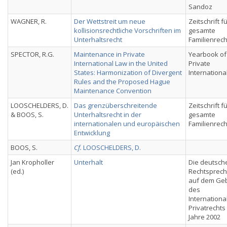
Sandoz
WAGNER, R.
Der Wettstreit um neue
Zeitschrift f
kollisionsrechtliche Vorschriften im
gesamte
Unterhaltsrecht
Familienrech
SPECTOR, R.G.
Maintenance in Private
Yearbook of
International Law in the United
Private
States: Harmonization of Divergent
Internationa
Rules and the Proposed Hague
Maintenance Convention
LOOSCHELDERS, D.
Das grenzüberschreitende
Zeitschrift f
& BOOS, S.
Unterhaltsrecht in der
gesamte
internationalen und europäischen
Familienrech
Entwicklung
BOOS, S.
Cf.
LOOSCHELDERS, D.
Jan Kropholler
Unterhalt
Die deutsch
(ed.)
Rechtsprec
auf dem Geb
des
Internationa
Privatrechts
Jahre 2002