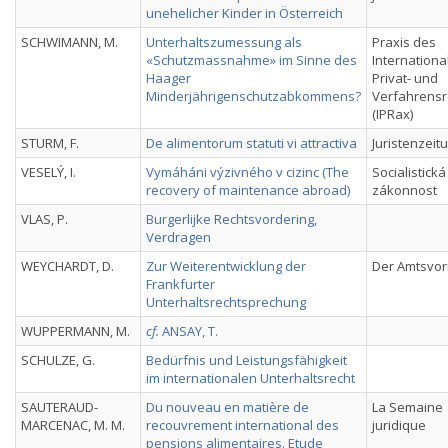
unehelicher Kinder in Österreich
SCHWIMANN, M.
Unterhaltszumessung als
Praxis des
«Schutzmassnahme» im Sinne des
Internationa
Haager
Privat- und
Minderjährigenschutzabkommens?
Verfahrensr
(IPRax)
STURM, F.
De alimentorum statuti vi attractiva
Juristenzeit
VESELÝ, I.
Vymáháni výzivného v cizinc (The
Socialistická
recovery of maintenance abroad)
zákonnost
VLAS, P.
Burgerlijke Rechtsvordering,
Verdragen
WEYCHARDT, D.
Zur Weiterentwicklung der
Der Amtsvo
Frankfurter
Unterhaltsrechtsprechung
WUPPERMANN, M.
cf.
ANSAY, T.
SCHULZE, G.
Bedürfnis und Leistungsfähigkeit
im internationalen Unterhaltsrecht
SAUTERAUD-
Du nouveau en matière de
La Semaine
MARCENAC, M. M.
recouvrement international des
juridique
pensions alimentaires. Etude