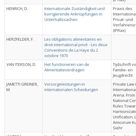
HENRICH, D.
Internationale Zuständigkeit und
Praxis des
korrigierende Anknüpfungen in
Internationa
Unterhaltssachen
Privat- und
Verfahrensr
(IPRax)
HERZFELDER, F.
Les obligations alimentaires en
droit international privé - Les deux
Conventions de La Haye du 2
octobre 1973
VAN ITERSON, D.
Het functioneren van de
Tijdschrift v
Alimentatieverdragen
Familie- en
Jeugdrecht
JAMETTI GREINER,
Vorsorgeleistungen in
Private Law 
M.
internationalen Scheidungen
Internationa
Arena. From
National Conf
Rules Towa
Harmonizati
Unification. 
Amicorum Ku
Siehr