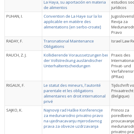
La Haya, su aportación en materia
estudios soc
de alimentos
jurídicos
PUHAN, I.
Convention de La Haye sur la loi
Jugoslovens
applicable en matière des
Revija za
alimentations [en serbo-croate]
Medunarod
Pravo
RADAY, F.
Transnational Maintenance
Israel Law 
Obligations
RAUCH, Z. J.
Kollidierende Voraussetzungen bei
Praxis des
der Vollstreckung ausländischer
Internationa
Unterhaltentscheidungen
Privat- und
Verfahrensr
(IPRax)
RIGAUX, F.
Le statut des mineurs, l'autorité
Tijdschrift v
parentale et les obligations
Privaatrecht
alimentaires en droit international
(Belgique)
privé
SAJKO, K.
Najnoviji rad Haške Konferencije
Prinosi za
za medunarodno privatno pravo
poredbeno
na ujednacavanju mjerodavnog
proucavanje
prava za obveze uzdrzavanja
medunarod
privatno pr