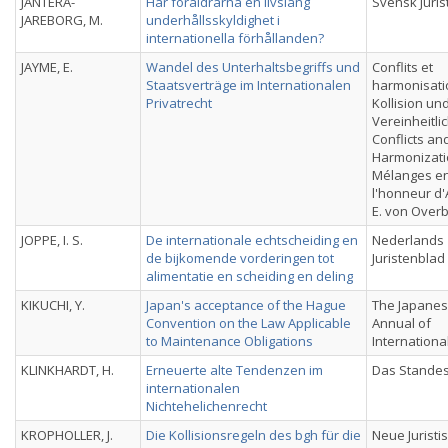
JÄNTERÄ-
Har föräldrarna en livslång
Svensk Juris
JAREBORG, M.
underhållsskyldighet i
internationella förhållanden?
JAYME, E.
Wandel des Unterhaltsbegriffs und
Conflits et
Staatsverträge im Internationalen
harmonisati
Privatrecht
Kollision un
Vereinheitli
Conflicts an
Harmonizati
Mélanges e
l'honneur d'
E. von Over
JOPPE, I. S.
De internationale echtscheiding en
Nederlands
de bijkomende vorderingen tot
Juristenblad
alimentatie en scheiding en deling
KIKUCHI, Y.
Japan's acceptance of the Hague
The Japane
Convention on the Law Applicable
Annual of
to Maintenance Obligations
Internationa
KLINKHARDT, H.
Erneuerte alte Tendenzen im
Das Stande
internationalen
Nichtehelichenrecht
KROPHOLLER, J.
Die Kollisionsregeln des bgh für die
Neue Juristi