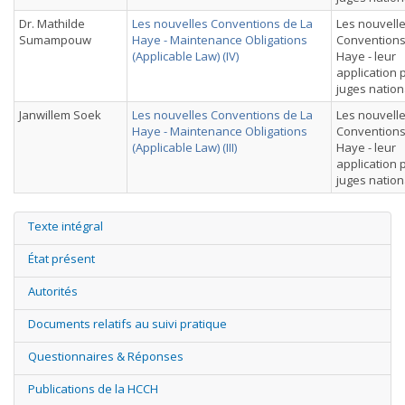
Dr. Mathilde
Les nouvelles Conventions de La
Les nouvell
Sumampouw
Haye - Maintenance Obligations
Conventions
(Applicable Law) (IV)
Haye - leur
application 
juges natio
Janwillem Soek
Les nouvelles Conventions de La
Les nouvell
Haye - Maintenance Obligations
Conventions
(Applicable Law) (III)
Haye - leur
application 
juges natio
Texte intégral
État présent
Autorités
Documents relatifs au suivi pratique
Questionnaires & Réponses
Publications de la HCCH