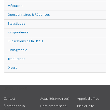
Médiation
Questionnaires & Réponses
Statistiques
Jurisprudence
Publications de la HCCH
Bibliographie
Traductions
Divers
USEFUL LINKS
Contact
Actualités (Archives)
Appels d'offres
À propos de la
Dernières mises à
Plan du site