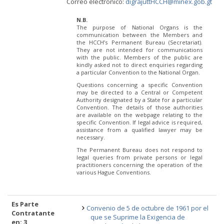
Correo electrónico:
digrajuttHCCH@minex.gob.gt
N.B.
The purpose of National Organs is the
communication between the Members and
the HCCH’s Permanent Bureau (Secretariat).
They are not intended for communications
with the public. Members of the public are
kindly asked not to direct enquiries regarding
a particular Convention to the National Organ.
Questions concerning a specific Convention
may be directed to a Central or Competent
Authority designated by a State for a particular
Convention. The details of those authorities
are available on the webpage relating to the
specific Convention. If legal advice is required,
assistance from a qualified lawyer may be
necessary.
The Permanent Bureau does not respond to
legal queries from private persons or legal
practitioners concerning the operation of the
various Hague Conventions.
Es Parte
Convenio de 5 de octubre de 1961 por el
Contratante
que se Suprime la Exigencia de
en: 3