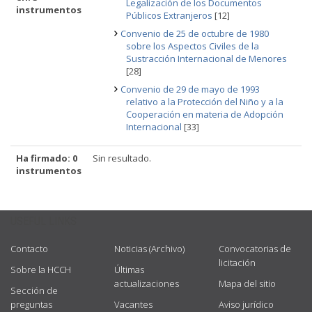
Legalización de los Documentos
instrumentos
Públicos Extranjeros
[12]
Convenio de 25 de octubre de 1980
sobre los Aspectos Civiles de la
Sustracción Internacional de Menores
[28]
Convenio de 29 de mayo de 1993
relativo a la Protección del Niño y a la
Cooperación en materia de Adopción
Internacional
[33]
Ha firmado: 0
Sin resultado.
instrumentos
USEFUL LINKS
Contacto
Noticias (Archivo)
Convocatorias de
licitación
Sobre la HCCH
Últimas
actualizaciones
Mapa del sitio
Sección de
preguntas
Vacantes
Aviso jurídico