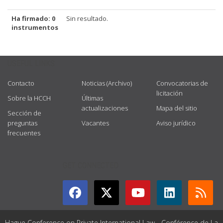
Ha firmado: 0
Sin resultado.
instrumentos
USEFUL LINKS
Contacto
Noticias (Archivo)
Convocatorias de
licitación
Sobre la HCCH
Últimas
actualizaciones
Mapa del sitio
Sección de
preguntas
Vacantes
Aviso jurídico
frecuentes
GET CONNECTED
Hague Conference on Private International Law - Conférence de La