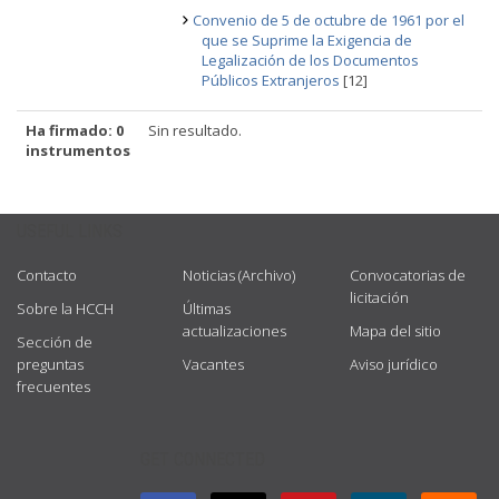
Convenio de 5 de octubre de 1961 por el
que se Suprime la Exigencia de
Legalización de los Documentos
Públicos Extranjeros
[12]
Ha firmado: 0
Sin resultado.
instrumentos
USEFUL LINKS
Contacto
Noticias (Archivo)
Convocatorias de
licitación
Sobre la HCCH
Últimas
actualizaciones
Mapa del sitio
Sección de
preguntas
Vacantes
Aviso jurídico
frecuentes
GET CONNECTED