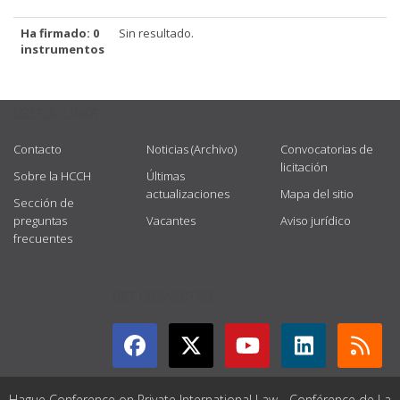
Ha firmado: 0
Sin resultado.
instrumentos
USEFUL LINKS
Contacto
Noticias (Archivo)
Convocatorias de
licitación
Sobre la HCCH
Últimas
actualizaciones
Mapa del sitio
Sección de
preguntas
Vacantes
Aviso jurídico
frecuentes
GET CONNECTED
Hague Conference on Private International Law - Conférence de La