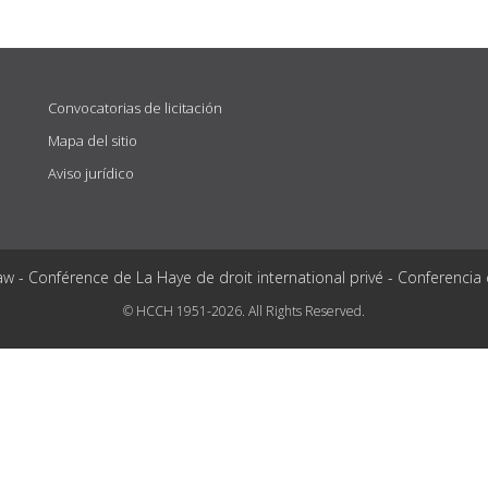
Convocatorias de licitación
Mapa del sitio
Aviso jurídico
aw - Conférence de La Haye de droit international privé - Conferencia
© HCCH 1951-2026. All Rights Reserved.