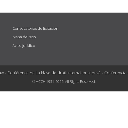
Convocatorias de licitación
Mapa del sitio
Aviso jurídico
aw - Conférence de La Haye de droit international privé - Conferencia
© HCCH 1951-2026. All Rights Reserved.