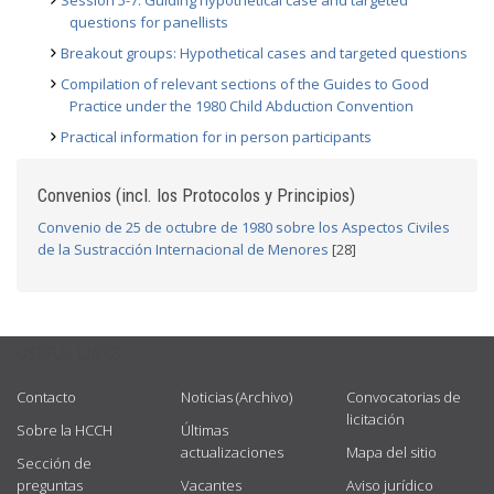
Session 5-7: Guiding hypothetical case and targeted
questions for panellists
Breakout groups: Hypothetical cases and targeted questions
Compilation of relevant sections of the Guides to Good
Practice under the 1980 Child Abduction Convention
Practical information for in person participants
Convenios (incl. los Protocolos y Principios)
Convenio de 25 de octubre de 1980 sobre los Aspectos Civiles
de la Sustracción Internacional de Menores
[28]
USEFUL LINKS
Contacto
Noticias (Archivo)
Convocatorias de
licitación
Sobre la HCCH
Últimas
actualizaciones
Mapa del sitio
Sección de
preguntas
Vacantes
Aviso jurídico