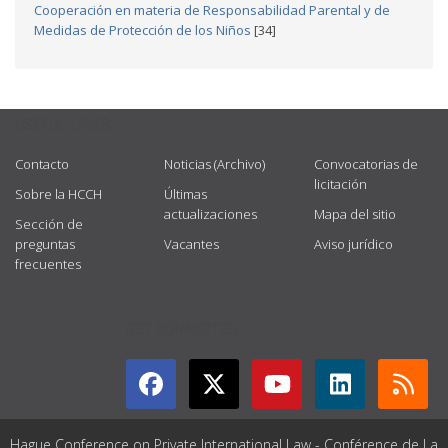
Cooperación en materia de Responsabilidad Parental y de
Medidas de Protección de los Niños
[34]
USEFUL LINKS
Contacto
Noticias (Archivo)
Convocatorias de
licitación
Sobre la HCCH
Últimas
actualizaciones
Mapa del sitio
Sección de
preguntas
Vacantes
Aviso jurídico
frecuentes
GET CONNECTED
Hague Conference on Private International Law - Conférence de La