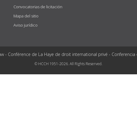
Convocatorias de licitación
Mapa del sitio
Aviso jurídico
aw - Conférence de La Haye de droit international privé - Conferencia
© HCCH 1951-2026. All Rights Reserved.