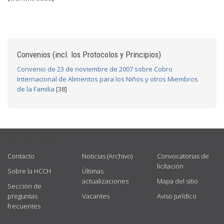
Convenios (incl. los Protocolos y Principios)
Convenio de 23 de noviembre de 2007 sobre Cobro
Internacional de Alimentos para los Niños y otros Miembros
de la Familia
[38]
USEFUL LINKS
Contacto
Noticias (Archivo)
Convocatorias de
licitación
Sobre la HCCH
Últimas
actualizaciones
Mapa del sitio
Sección de
preguntas
Vacantes
Aviso jurídico
frecuentes