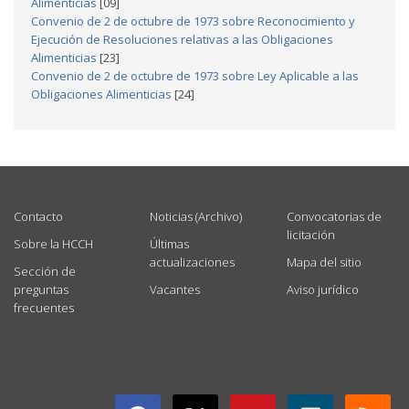
Alimenticias
[09]
Convenio de 2 de octubre de 1973 sobre Reconocimiento y
Ejecución de Resoluciones relativas a las Obligaciones
Alimenticias
[23]
Convenio de 2 de octubre de 1973 sobre Ley Aplicable a las
Obligaciones Alimenticias
[24]
USEFUL LINKS
Contacto
Noticias (Archivo)
Convocatorias de
licitación
Sobre la HCCH
Últimas
actualizaciones
Mapa del sitio
Sección de
preguntas
Vacantes
Aviso jurídico
frecuentes
GET CONNECTED