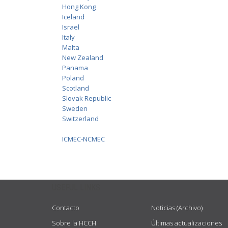
Hong Kong
Iceland
Israel
Italy
Malta
New Zealand
Panama
Poland
Scotland
Slovak Republic
Sweden
Switzerland
ICMEC-NCMEC
USEFUL LINKS
Contacto
Noticias (Archivo)
Sobre la HCCH
Últimas actualizaciones