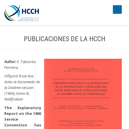
#transl
PUBLICACIONES DE LA HCCH
Author:
V. Taborda
Ferreira
Offprint from the
Actes et documents de
la Dixième session
(1964)
, tome III,
Notification
The Explanatory
Report on the 1965
Service
Convention has