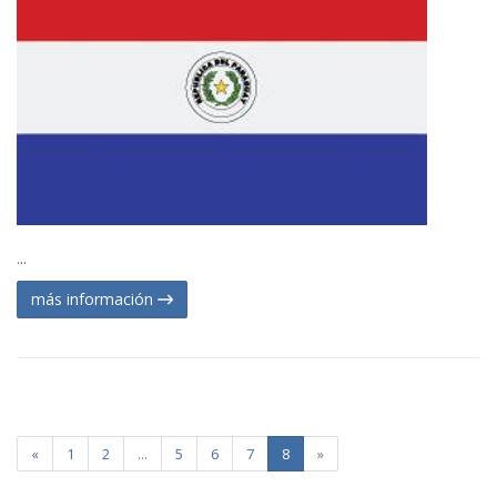
...
más información
«
1
2
...
5
6
7
8
»