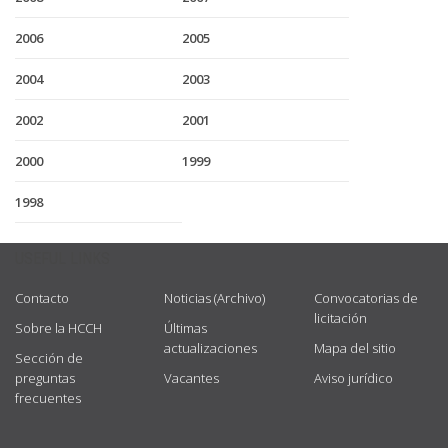
2006
2005
2004
2003
2002
2001
2000
1999
1998
USEFUL LINKS
Contacto
Noticias (Archivo)
Convocatorias de
licitación
Sobre la HCCH
Últimas
actualizaciones
Mapa del sitio
Sección de
preguntas
Vacantes
Aviso jurídico
frecuentes