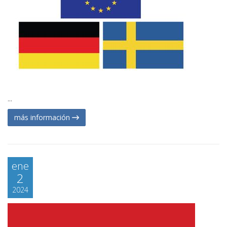
...
más información
ene
2
2024