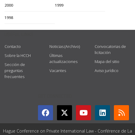
2000
1999
1998
USEFUL LINKS
Contacto
Noticias (Archivo)
Convocatorias de
licitación
Sobre la HCCH
Últimas
actualizaciones
Mapa del sitio
Sección de
preguntas
Vacantes
Aviso jurídico
frecuentes
GET CONNECTED
Hague Conference on Private International Law - Conférence de La