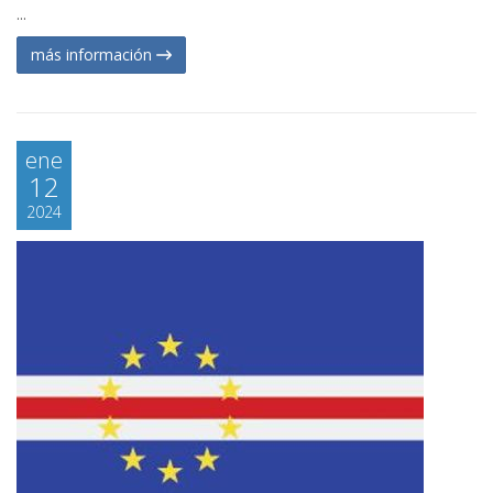
...
más información
ene
12
2024