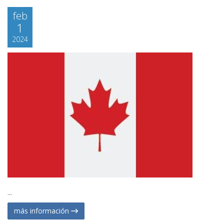
feb
1
2024
...
más información