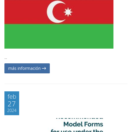
...
más información
feb
27
2024