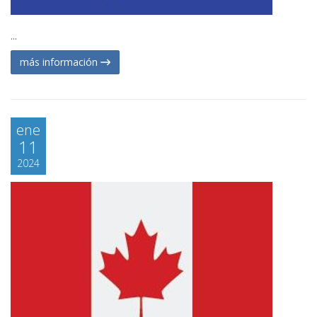
...
más información
ene
11
2024