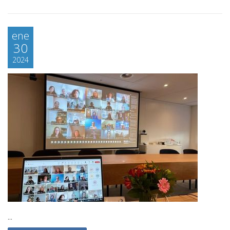
ene
30
2024
...