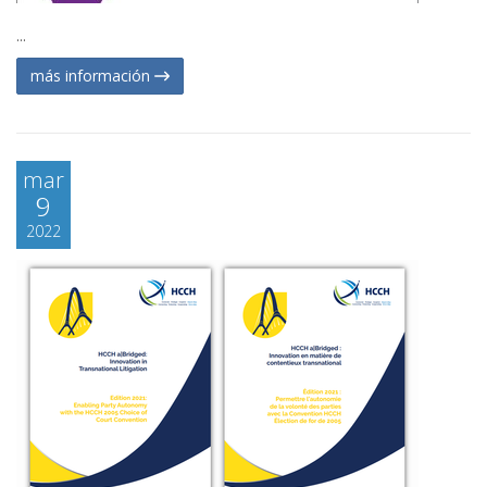
...
más información
mar
9
2022