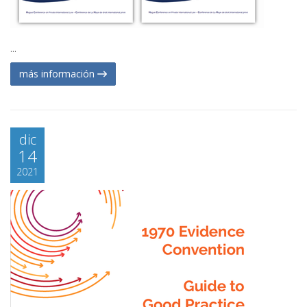
...
más información
dic
14
2021