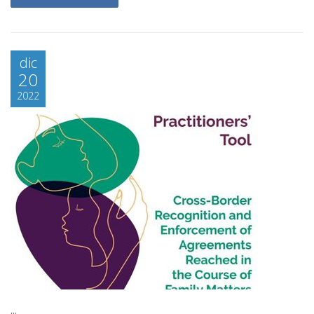
dic
20
2022
...