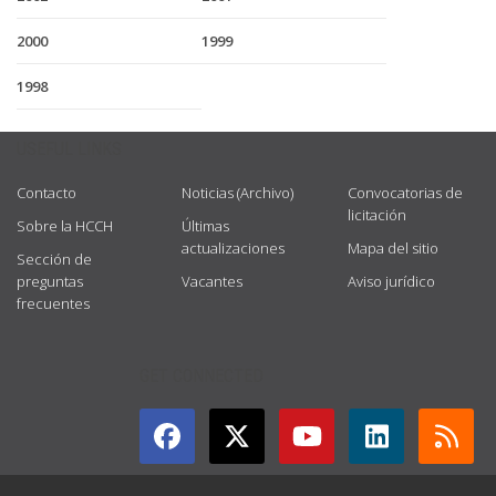
2000
1999
1998
USEFUL LINKS
Contacto
Noticias (Archivo)
Convocatorias de
licitación
Sobre la HCCH
Últimas
actualizaciones
Mapa del sitio
Sección de
preguntas
Vacantes
Aviso jurídico
frecuentes
GET CONNECTED