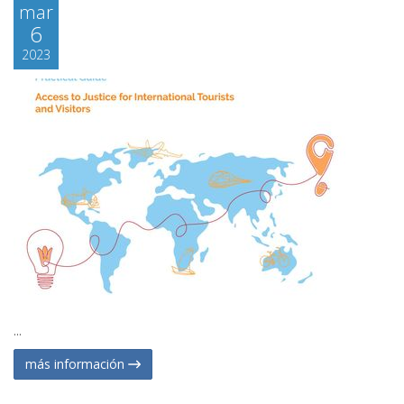
mar
6
2023
...
más información