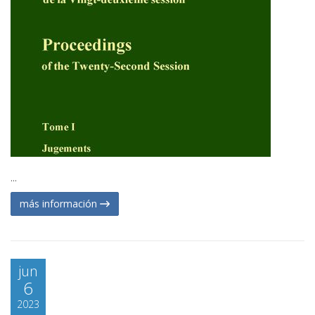
...
más información
jun
6
2023