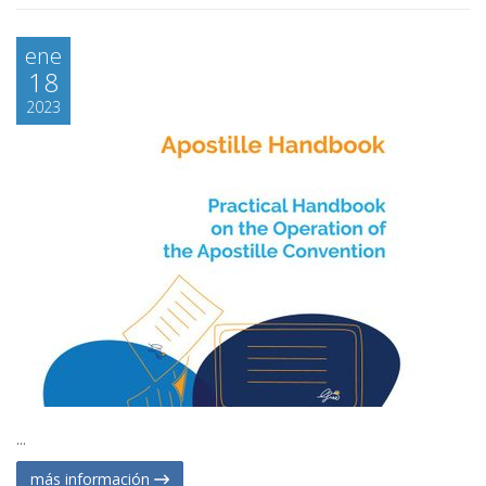
ene
18
2023
...
más información