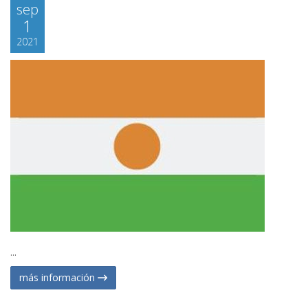
sep
1
2021
...
más información