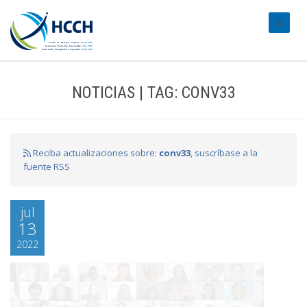
#transl
NOTICIAS | TAG: CONV33
Reciba actualizaciones sobre:
conv33
, suscríbase a la
fuente RSS
jul
13
2022