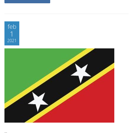
feb
1
2021
...