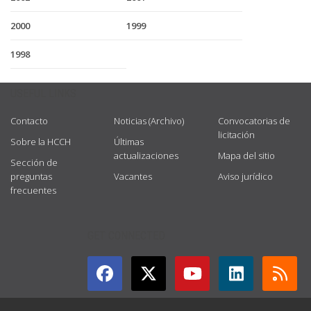
2000
1999
1998
USEFUL LINKS
Contacto
Noticias (Archivo)
Convocatorias de
licitación
Sobre la HCCH
Últimas
actualizaciones
Mapa del sitio
Sección de
preguntas
Vacantes
Aviso jurídico
frecuentes
GET CONNECTED