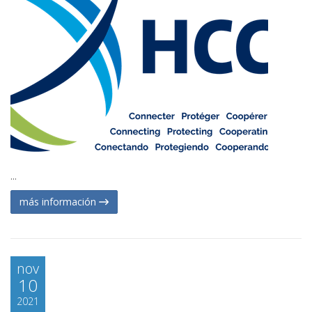
...
más información
nov
10
2021