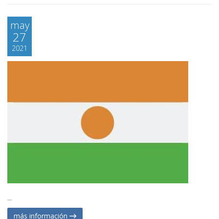
may
27
2021
...
más información