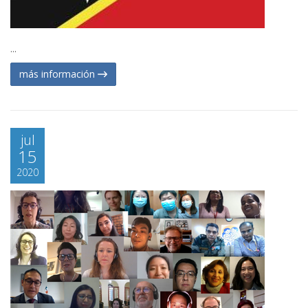
...
más información
jul
15
2020