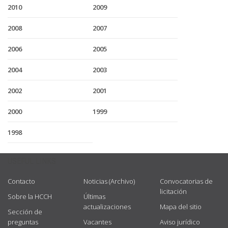
2010
2009
2008
2007
2006
2005
2004
2003
2002
2001
2000
1999
1998
USEFUL LINKS
Contacto
Noticias (Archivo)
Convocatorias de
licitación
Sobre la HCCH
Últimas
actualizaciones
Mapa del sitio
Sección de
preguntas
Vacantes
Aviso jurídico