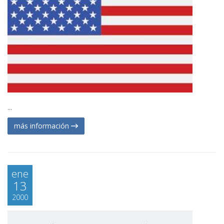
...
más información
ene
13
2000