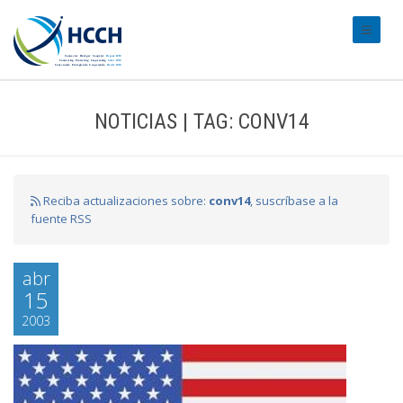
#transl
NOTICIAS | TAG: CONV14
Reciba actualizaciones sobre:
conv14
, suscríbase a la
fuente RSS
abr
15
2003