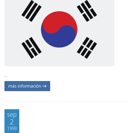
...
más información
sep
2
1999