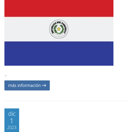
...
más información
dic
1
2023