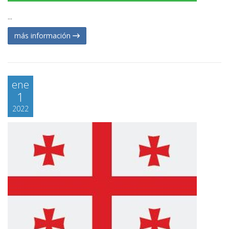
...
más información
ene
1
2022