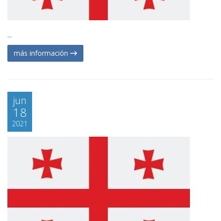
...
más información
jun
18
2021