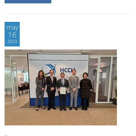
may
16
2023
...