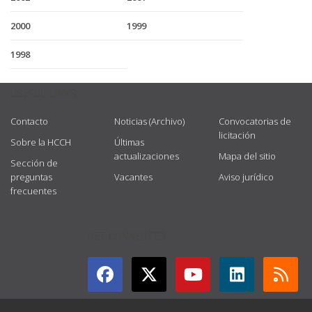
2000
1999
1998
USEFUL LINKS
Contacto
Noticias (Archivo)
Convocatorias de
licitación
Sobre la HCCH
Últimas
actualizaciones
Mapa del sitio
Sección de
preguntas
Vacantes
Aviso jurídico
frecuentes
GET CONNECTED