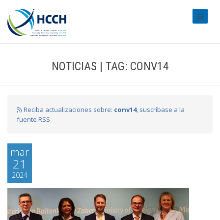
#transl
NOTICIAS | TAG: CONV14
Reciba actualizaciones sobre:
conv14
, suscríbase a la
fuente RSS
mar
21
2024