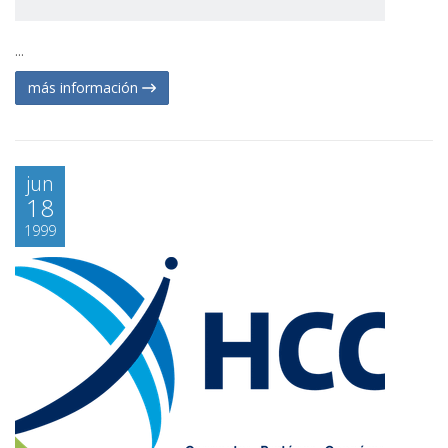
...
más información
jun
18
1999