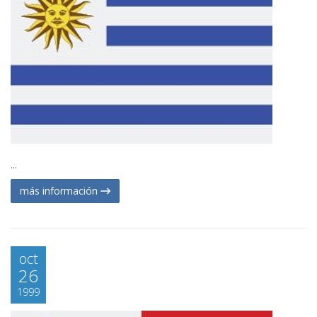
...
más información
oct
26
1999