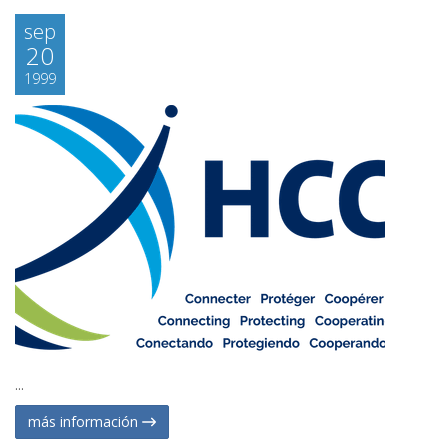
sep
20
1999
...
más información