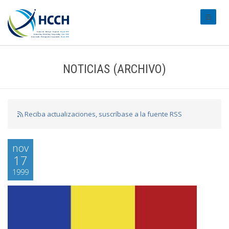
#transl
NOTICIAS (ARCHIVO)
Reciba actualizaciones, suscríbase a la fuente RSS
nov
17
1999