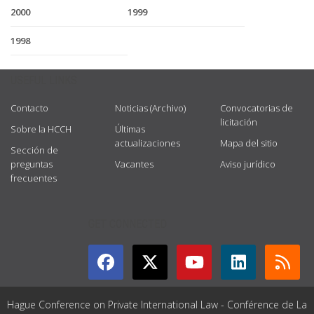
2000
1999
1998
USEFUL LINKS
Contacto
Noticias (Archivo)
Convocatorias de
licitación
Sobre la HCCH
Últimas
actualizaciones
Mapa del sitio
Sección de
preguntas
Vacantes
Aviso jurídico
frecuentes
GET CONNECTED
Hague Conference on Private International Law - Conférence de La