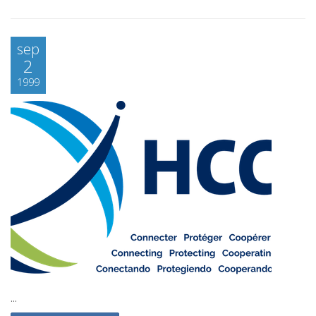
sep
2
1999
...