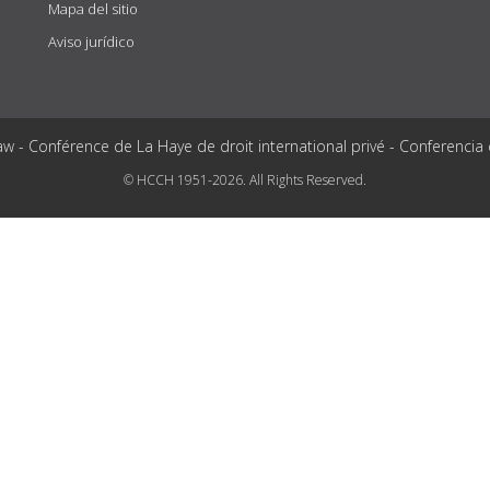
Mapa del sitio
Aviso jurídico
aw - Conférence de La Haye de droit international privé - Conferencia
© HCCH 1951-2026. All Rights Reserved.