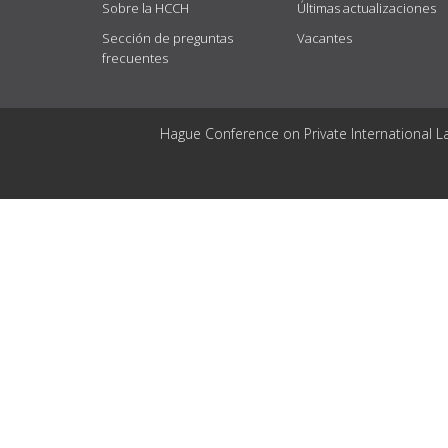
Sobre la HCCH
Últimas actualizaciones
Sección de preguntas
Vacantes
frecuentes
Hague Conference on Private International L