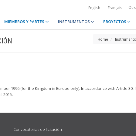
Otr
English
Français
MIEMBROS Y PARTES
INSTRUMENTOS
PROYECTOS
CIÓN
Home
Instrument
ber 1996 (for the Kingdom in Europe only). In accordance with Article 30,
l 2015.
Convocatorias de licitación