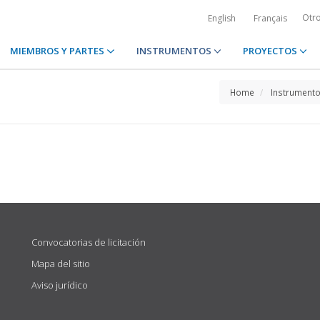
Otr
English
Français
MIEMBROS Y PARTES
INSTRUMENTOS
PROYECTOS
Home
Instrument
Convocatorias de licitación
Mapa del sitio
Aviso jurídico