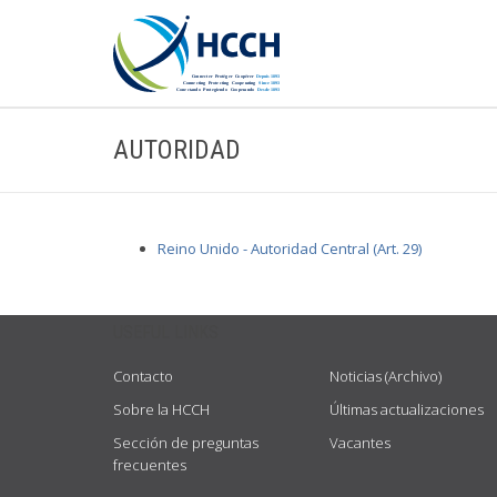
AUTORIDAD
Reino Unido - Autoridad Central (Art. 29)
USEFUL LINKS
Contacto
Noticias (Archivo)
Sobre la HCCH
Últimas actualizaciones
Sección de preguntas
Vacantes
frecuentes