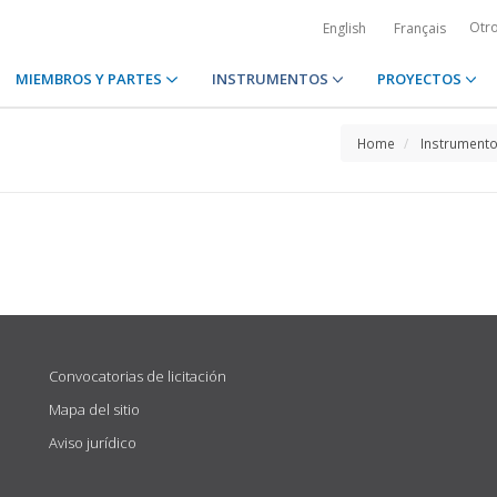
Otr
English
Français
MIEMBROS Y PARTES
INSTRUMENTOS
PROYECTOS
Home
Instrument
Convocatorias de licitación
Mapa del sitio
Aviso jurídico