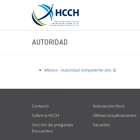
AUTORIDAD
México - Autoridad competente (Art. 6)
USEFUL LINKS
Contacto
Noticias (Archivo)
Sobre la HCCH
Últimas actualizaciones
Sección de preguntas
Vacantes
frecuentes