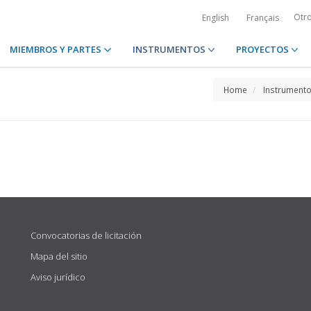
Otr
English
Français
MIEMBROS Y PARTES
INSTRUMENTOS
PROYECTOS
Home
Instrument
Convocatorias de licitación
Mapa del sitio
Aviso jurídico