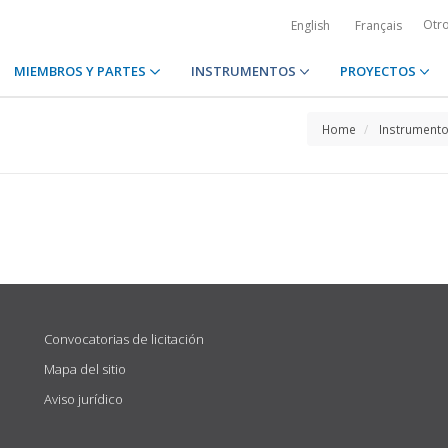
Otr
English
Français
MIEMBROS Y PARTES
INSTRUMENTOS
PROYECTOS
Home
Instrument
Convocatorias de licitación
Mapa del sitio
Aviso jurídico