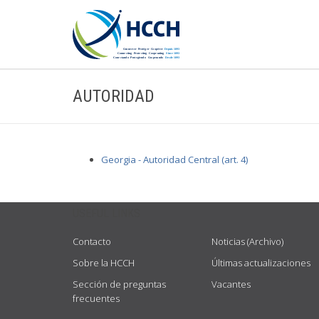
AUTORIDAD
Georgia - Autoridad Central (art. 4)
USEFUL LINKS
Contacto
Noticias (Archivo)
Sobre la HCCH
Últimas actualizaciones
Sección de preguntas
Vacantes
frecuentes