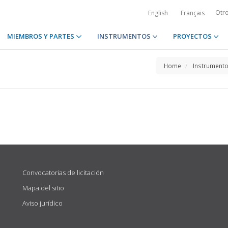
Otr
English
Français
MIEMBROS Y PARTES
INSTRUMENTOS
PROYECTOS
Home
Instrument
Convocatorias de licitación
Mapa del sitio
Aviso jurídico