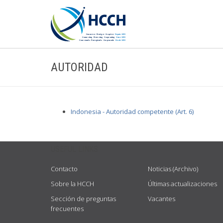
AUTORIDAD
Indonesia - Autoridad competente (Art. 6)
USEFUL LINKS
Contacto
Noticias (Archivo)
Sobre la HCCH
Últimas actualizaciones
Sección de preguntas
Vacantes
frecuentes