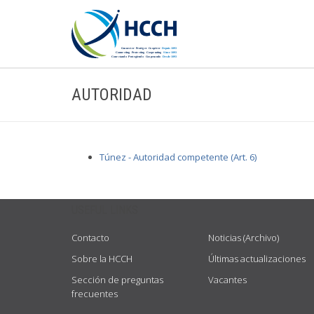
AUTORIDAD
Túnez - Autoridad competente (Art. 6)
USEFUL LINKS
Contacto
Noticias (Archivo)
Sobre la HCCH
Últimas actualizaciones
Sección de preguntas
Vacantes
frecuentes