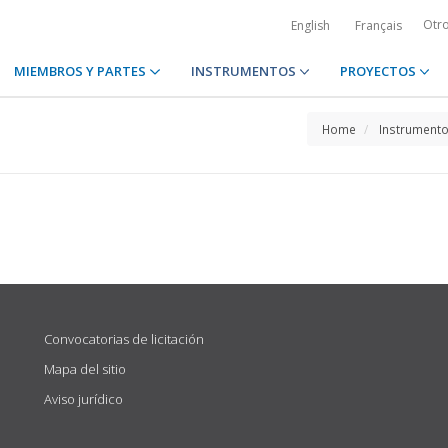
Otr
English
Français
MIEMBROS Y PARTES
INSTRUMENTOS
PROYECTOS
Home
Instrument
Convocatorias de licitación
Mapa del sitio
Aviso jurídico